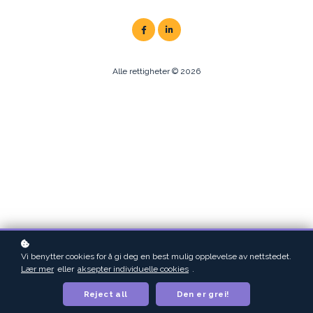
Alle rettigheter © 2026
Vi benytter cookies for å gi deg en best mulig opplevelse av nettstedet.
Lær mer
eller
aksepter individuelle cookies
.
Reject all
Den er grei!