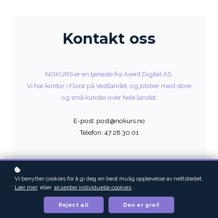
Kontakt oss
NOKURS er en tjeneste fra Avent Digital AS.
Vi har kontor i Florø på Vestlandet, og jobber med store
og små kunder over hele landet.
E-post: post@nokurs.no
Telefon: 47 28 30 01
Vi benytter cookies for å gi deg en best mulig opplevelse av nettstedet.
Lær mer
eller
aksepter individuelle cookies
.
Fornavn
Reject all
Den er grei!