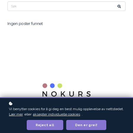
Ingen poster funnet
Vi benytter cookies for å gi deg en best mulig opplevelse av nettstedet.
Lær mer
eller
aksepter individuelle cookies
.
Reject all
Den er grei!
NOKURS lar bedrifter, organisasjoner, offentlig sektor, og privatpersoner